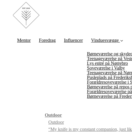
Mentor
Foredrag
Influencer
Vinduesvægge
Børneværelse og skyded
Teenageværelse på Vest
Lys entré på Nørrebro
Soveværelse i Valby
Teenageværelse på Nør
Pusleplads på Frederiks
Forældresoveværelse i 
Børneværelse på repos
Forældresoveværelse på 
Børneværelse på Freder
Outdoor
Outdoor
“My knife is my constant companion, just li