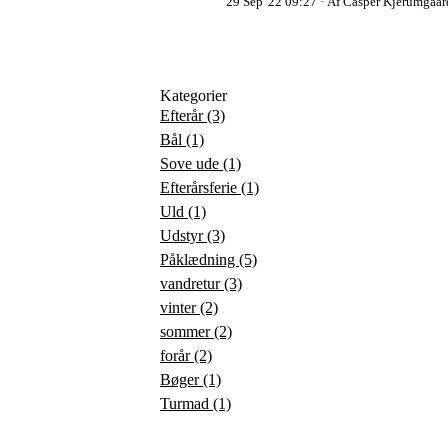
29 Sep '22 09:27
Af Casper Kjerumgaar
Kategorier
Efterår
(3)
Bål
(1)
Sove ude
(1)
Efterårsferie
(1)
Uld
(1)
Udstyr
(3)
Påklædning
(5)
vandretur
(3)
vinter
(2)
sommer
(2)
forår
(2)
Bøger
(1)
Turmad
(1)