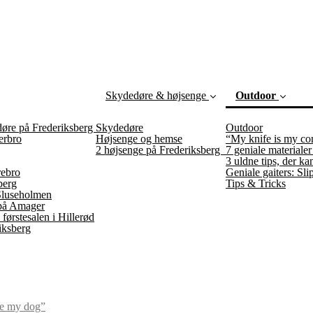
Skydedøre & højsenge
Outdoor
øre på Frederiksberg
Skydedøre
Outdoor
erbro
Højsenge og hemse
“My knife is my co
2 højsenge på Frederiksberg
7 geniale materialer
3 uldne tips, der ka
rebro
Geniale gaiters: Sli
(curre
berg
Tips & Tricks
Sluseholmen
 på Amager
førstesalen i Hillerød
iksberg
ke my dog”