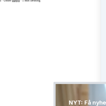
d
Under
Bøger
1 min læsning
NYT: Få nyhe