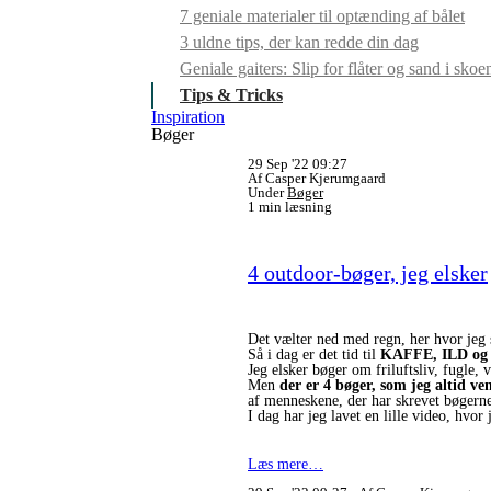
7 geniale materialer til optænding af bålet
3 uldne tips, der kan redde din dag
Geniale gaiters: Slip for flåter og sand i skoe
Tips & Tricks
Inspiration
Bøger
29 Sep '22 09:27
Af Casper Kjerumgaard
Under
Bøger
1 min læsning
4 outdoor-bøger, jeg elsker
Det vælter ned med regn, her hvor jeg 
Så i dag er det tid til
KAFFE, ILD o
Jeg elsker bøger om friluftsliv, fugle,
Men
der er 4 bøger, som jeg altid ven
af menneskene, der har skrevet bøgern
I dag har jeg lavet en lille video, hvor 
Læs mere…