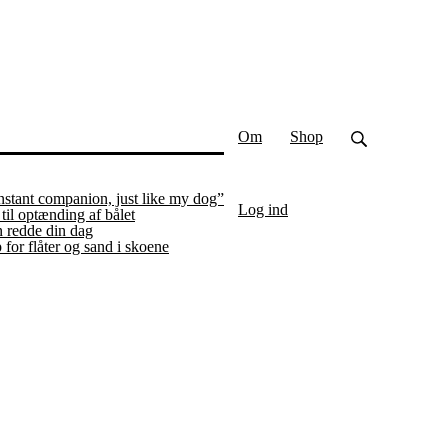
Om
Shop
nstant companion, just like my dog”
Log ind
 til optænding af bålet
n redde din dag
p for flåter og sand i skoene
nt)