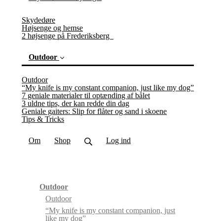
Skydedøre
Højsenge og hemse
2 højsenge på Frederiksberg
Outdoor
Outdoor
“My knife is my constant companion, just like my dog”
7 geniale materialer til optænding af bålet
3 uldne tips, der kan redde din dag
Geniale gaiters: Slip for flåter og sand i skoene
(current)
Tips & Tricks
Om
Shop
Log ind
Outdoor
Outdoor
“My knife is my constant companion, just
like my dog”