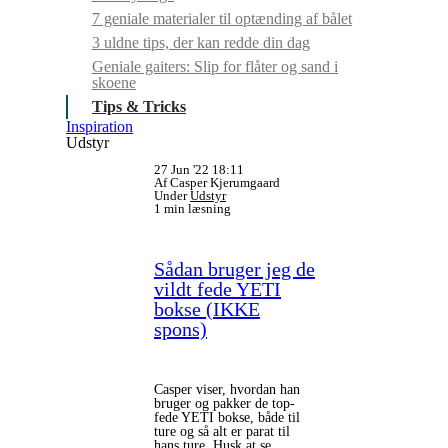
7 geniale materialer til optænding af bålet
3 uldne tips, der kan redde din dag
Geniale gaiters: Slip for flåter og sand i
skoene
Tips & Tricks
Inspiration
Udstyr
27 Jun '22 18:11
Af Casper Kjerumgaard
Under
Udstyr
1 min læsning
Sådan bruger jeg de
vildt fede YETI
bokse (IKKE
spons)
Casper viser, hvordan han
bruger og pakker de top-
fede YETI bokse, både til
ture og så alt er parat til
hans ture. Husk at se