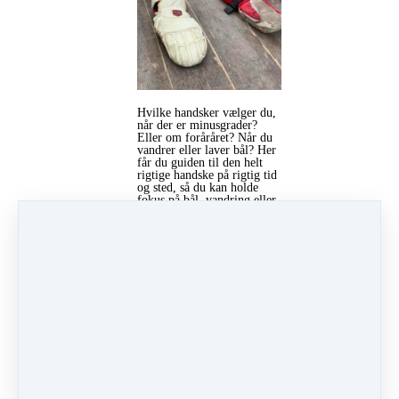
Hvilke handsker vælger du,
når der er minusgrader?
Eller om foråråret? Når du
vandrer eller laver bål? Her
får du guiden til den helt
rigtige handske på rigtig tid
og sted, så du kan holde
fokus på bål, vandring eller
bygning af shelter i stedet
for kolde hænder.
Læs mere…
11 Jan '22 08:59
Af Casper Kjerumgaard
Under
Udstyr
&
Påklædning
4 min læsning