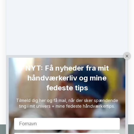
Kategorier
Efterår
(3)
Bål
(1)
Sove ude
(1)
Efterårsferie
(1)
Uld
(1)
Udstyr
(3)
Påklædning
(5)
vandretur
(3)
vinter
(2)
NYT: Få nyheder fra mit
sommer
(2)
håndværkerliv og mine
forår
(2)
fedeste tips
Bøger
(1)
Turmad
(1)
Tilmeld dig her og få mail, når der sker spændende
ting i mit univers + mine fedeste håndværkertips.