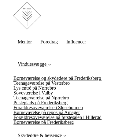
Mentor
Foredrag
Influencer
Vinduesvægge
Børneværelse og skydedøre på Frederiksberg
Teenageværelse på Vesterbro
Lys entré på Nørrebro
Soveværelse i Valby
Teenageværelse på Nørrebro
Pusleplads på Frederiksberg
Forældresoveværelse i Sluseholmen
Børneværelse på repos på Amager
Forældresoveværelse på førstesalen i Hillerød
Børneværelse på Frederiksberg
Skydedøre & højsenge