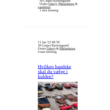
Af Casper Kjerumgaard
Under
Udstyr
,
Påklædning
&
vandretur
1 min læsning
11 Jan '22 08:59
Af Casper Kjerumgaard
Under
Udstyr
&
Påklædning
4 min læsning
Hvilken handske
skal du vælge i
kulden?