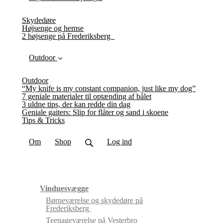
Skydedøre
Højsenge og hemse
2 højsenge på Frederiksberg
Outdoor
Outdoor
“My knife is my constant companion, just like my dog”
7 geniale materialer til optænding af bålet
3 uldne tips, der kan redde din dag
Geniale gaiters: Slip for flåter og sand i skoene
Tips & Tricks
Om
Shop
Log ind
Vinduesvægge
Børneværelse og skydedøre på
Frederiksberg
Teenageværelse på Vesterbro