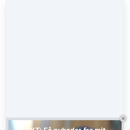
”Tænk i højden og få flere kvadratmeter”
”De vægge, jeg laver, skal se ud som om, de
altid har været der. Derfor bruger jeg kun
materialer der matcher det, som allerede er.
Hvis jeg skal sætte en fyldningsdør ind og
etablere nye greb, så skal begge dele passe til de
andre døre i lejligheden. Jeg leder ofte længe
efter de rigtige materialer, genbrugsdøre og
vinduer.”
”Mange københavnerlejligheder er desuden
små, men til gengæld har de højt til loftet.
Derfor er det en rigtig god løsning at tænke i
højden fremfor udelukkende at tænke i
kvadratmeter – så har du pludselig mange
kubikmeter at boltre dig på. Særligt på
børneværelser giver det mening at lave en
hyggelig højseng, så rummet under højsengen
er frigjort til fx skrivebord.”