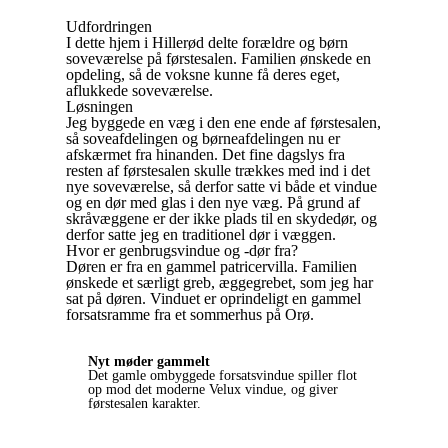
Udfordringen
I dette hjem i Hillerød delte forældre og børn
soveværelse på førstesalen. Familien ønskede en
opdeling, så de voksne kunne få deres eget,
aflukkede soveværelse.
Løsningen
Jeg byggede en væg i den ene ende af førstesalen,
så soveafdelingen og børneafdelingen nu er
afskærmet fra hinanden. Det fine dagslys fra
resten af førstesalen skulle trækkes med ind i det
nye soveværelse, så derfor satte vi både et vindue
og en dør med glas i den nye væg. På grund af
skråvæggene er der ikke plads til en skydedør, og
derfor satte jeg en traditionel dør i væggen.
Hvor er genbrugsvindue og -dør fra?
Døren er fra en gammel patricervilla. Familien
ønskede et særligt greb, æggegrebet, som jeg har
sat på døren. Vinduet er oprindeligt en gammel
forsatsramme fra et sommerhus på Orø.
Nyt møder gammelt
Det gamle ombyggede forsatsvindue spiller flot
op mod det moderne Velux vindue, og giver
førstesalen karakter.