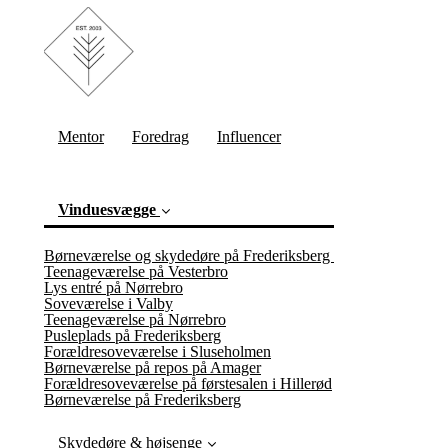
Mentor
Foredrag
Influencer
Vinduesvægge
Børneværelse og skydedøre på Frederiksberg
Teenageværelse på Vesterbro
Lys entré på Nørrebro
Soveværelse i Valby
Teenageværelse på Nørrebro
Pusleplads på Frederiksberg
Forældresoveværelse i Sluseholmen
Børneværelse på repos på Amager
(current)
Forældresoveværelse på førstesalen i Hillerød
Børneværelse på Frederiksberg
Skydedøre & højsenge