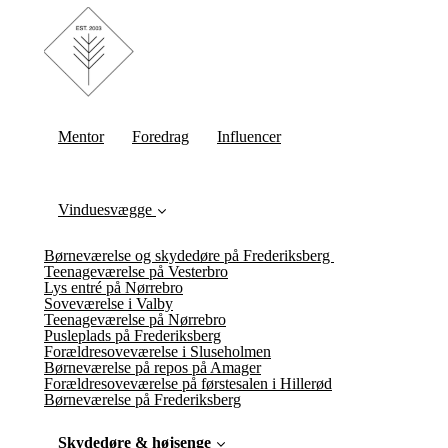
Mentor
Foredrag
Influencer
Vinduesvægge
Børneværelse og skydedøre på Frederiksberg
Teenageværelse på Vesterbro
Lys entré på Nørrebro
Soveværelse i Valby
Teenageværelse på Nørrebro
Pusleplads på Frederiksberg
Forældresoveværelse i Sluseholmen
Børneværelse på repos på Amager
Forældresoveværelse på førstesalen i Hillerød
Børneværelse på Frederiksberg
Skydedøre & højsenge