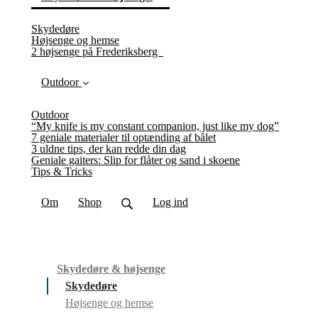
(current)
Skydedøre
Højsenge og hemse
2 højsenge på Frederiksberg
Outdoor
Outdoor
“My knife is my constant companion, just like my dog”
7 geniale materialer til optænding af bålet
3 uldne tips, der kan redde din dag
Geniale gaiters: Slip for flåter og sand i skoene
Tips & Tricks
Om
Shop
Log ind
Skydedøre & højsenge
Skydedøre
Højsenge og hemse