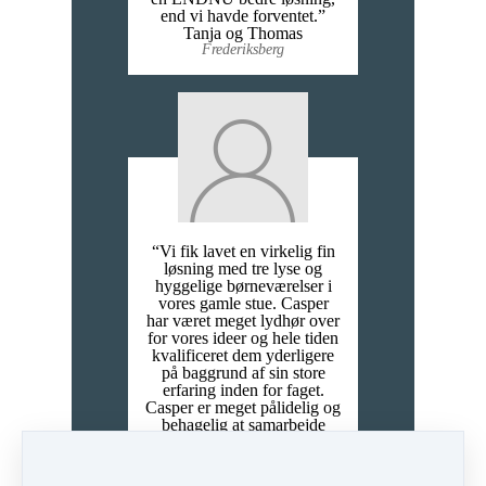
end vi havde forventet.”
Tanja og Thomas
Frederiksberg
“Vi fik lavet en virkelig fin
løsning med tre lyse og
hyggelige børneværelser i
vores gamle stue. Casper
har været meget lydhør over
for vores ideer og hele tiden
kvalificeret dem yderligere
på baggrund af sin store
erfaring inden for faget.
Casper er meget pålidelig og
behagelig at samarbejde
med, og melder en konkret
plan ud, hvilket gør det
nemmere at arrangere et