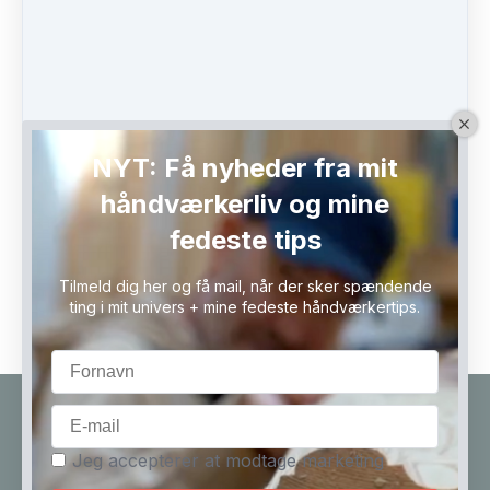
NYT: Få nyheder fra mit
håndværkerliv og mine
fedeste tips
Stickers 5 stk.
DKK
100.00
(including 25% moms)
Tilmeld dig her og få mail, når der sker spændende
ting i mit univers + mine fedeste håndværkertips.
Køb nu
Kontakt
Cookiepolitik
Handelsbetingelser
Jeg accepterer at modtage marketing