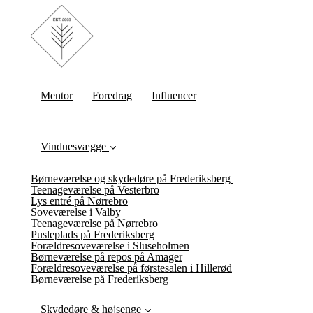
Mentor
Foredrag
Influencer
Vinduesvægge
Børneværelse og skydedøre på Frederiksberg
Teenageværelse på Vesterbro
Lys entré på Nørrebro
Soveværelse i Valby
Teenageværelse på Nørrebro
Pusleplads på Frederiksberg
Forældresoveværelse i Sluseholmen
Børneværelse på repos på Amager
Forældresoveværelse på førstesalen i Hillerød
Børneværelse på Frederiksberg
Skydedøre & højsenge