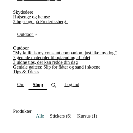
Skydedøre
Højsenge og hemse
2 højsenge på Frederiksberg
Outdoor
Outdoor
“My knife is my constant companion, just like my dog”
7 geniale materialer til optænding af bålet
3 uldne tips, der kan redde din dag
Geniale gaiters: Slip for flåter og sand i skoene
Tips & Tricks
(current)
Om
Shop
Log ind
Produkter
Alle
Stickers
(6)
Kursus
(1)