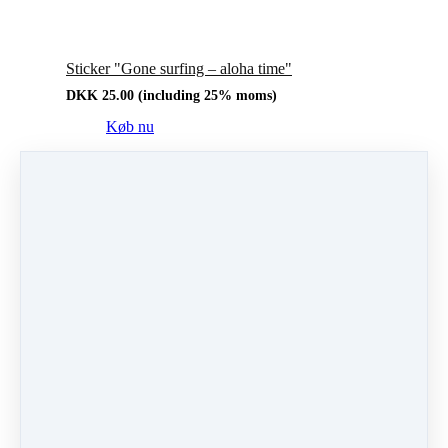
Sticker "Gone surfing – aloha time"
DKK
25.00
(including 25% moms)
Køb nu
Sticker "Man Glitter"
DKK
25.00
(including 25% moms)
Køb nu