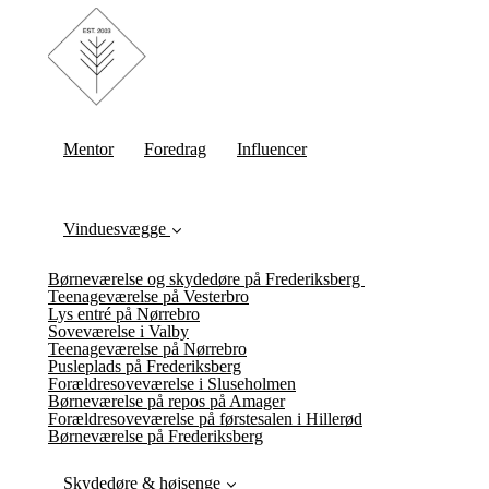
Mentor
Foredrag
Influencer
Vinduesvægge
Børneværelse og skydedøre på Frederiksberg
Teenageværelse på Vesterbro
Lys entré på Nørrebro
Soveværelse i Valby
Teenageværelse på Nørrebro
Pusleplads på Frederiksberg
Forældresoveværelse i Sluseholmen
Børneværelse på repos på Amager
Forældresoveværelse på førstesalen i Hillerød
Børneværelse på Frederiksberg
Skydedøre & højsenge