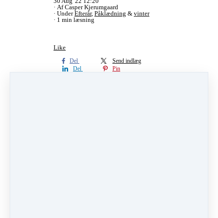
30 Aug '22 12:20
Af Casper Kjerumgaard
Under
Efterår
,
Påklædning
&
vinter
1 min læsning
Like
Del
Send indlæg
Del
Pin
Kategorier
Efterår
(3)
Bål
(1)
Sove ude
(1)
Efterårsferie
(1)
Uld
(1)
Udstyr
(3)
Påklædning
(5)
vandretur
(3)
vinter
(2)
sommer
(2)