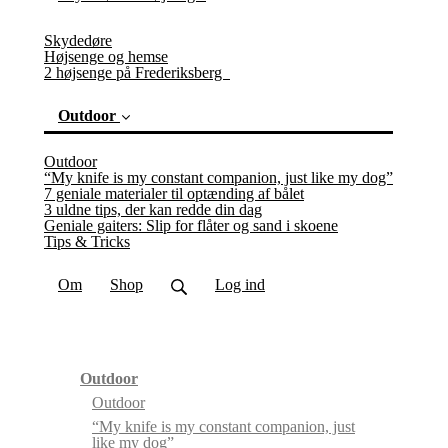
Skydedøre
Højsenge og hemse
2 højsenge på Frederiksberg
Outdoor
Outdoor
“My knife is my constant companion, just like my dog”
7 geniale materialer til optænding af bålet
3 uldne tips, der kan redde din dag
Geniale gaiters: Slip for flåter og sand i skoene
(current)
Tips & Tricks
Om
Shop
Log ind
Outdoor
Outdoor
“My knife is my constant companion, just
like my dog”