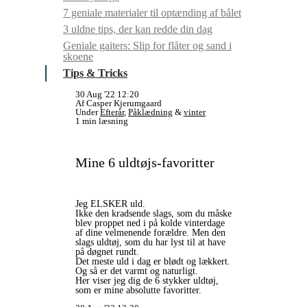
7 geniale materialer til optænding af bålet
3 uldne tips, der kan redde din dag
Geniale gaiters: Slip for flåter og sand i
skoene
Tips & Tricks
30 Aug '22 12:20
Af Casper Kjerumgaard
Under
Efterår
,
Påklædning
&
vinter
1 min læsning
Mine 6 uldtøjs-favoritter
Jeg ELSKER uld.
Ikke den kradsende slags, som du måske
blev proppet ned i på kolde vinterdage
af dine velmenende forældre. Men den
slags uldtøj, som du har lyst til at have
på døgnet rundt.
Det meste uld i dag er blødt og lækkert.
Og så er det varmt og naturligt.
Her viser jeg dig de 6 stykker uldtøj,
som er mine absolutte favoritter.